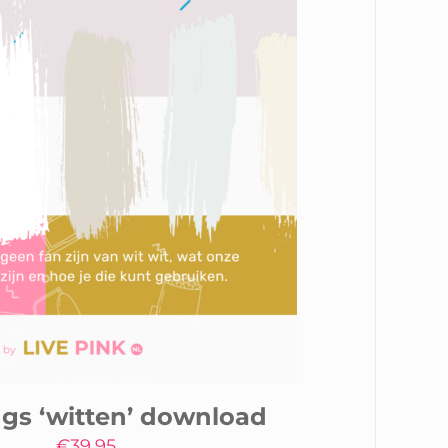
ngs ‘witten’ download
€
39,95