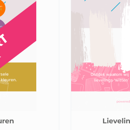
euren
Lieveli