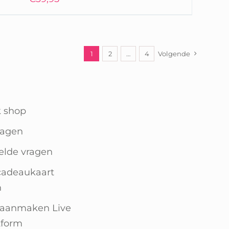
1
2
…
4
Volgende
k shop
agen
elde vragen
cadeaukaart
n
 aanmaken Live
tform