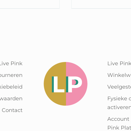
Live Pink
Live Pin
ourneren
Winkelw
kiebeleid
Veelgest
rwaarden
Fysieke 
activere
Contact
Account
Pink Pla