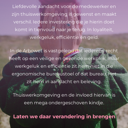
Liefdevolle aandacht voor de medewerker en
zijn thuiswerkomgeving is gewenst en maakt
verschil. Iedere investering die je hierin doet
komt in tienvoud naar je terug. In loyaliteit,
werkgeluk, efficiëntie én geld.
In de Arbowet is vastgelegd dat iedereen recht
heeft op een veilige en gezonde werkplek, maar
werkgeluk en efficiëntie zit hem niet in die
ergonomische bureaustoel of dat bureau. Het
zit hem in aandacht en beleving.
Thuiswerkomgeving en de invloed hiervan is
een mega ondergeschoven kindje.
Laten we daar verandering in brengen