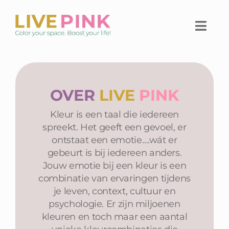
Ga
naar
Togg
inhoud
Navi
Home
OVER
LIVE
PINK
Thuiswerkplek
Kleur is een taal die iedereen
Live Pink Platform
spreekt. Het geeft een gevoel, er
ontstaat een emotie….wát er
SHOP
gebeurt is bij iedereen anders.
Jouw emotie bij een kleur is een
Over Live Pink
combinatie van ervaringen tijdens
je leven, context, cultuur en
psychologie. Er zijn miljoenen
Contact
kleuren en toch maar een aantal