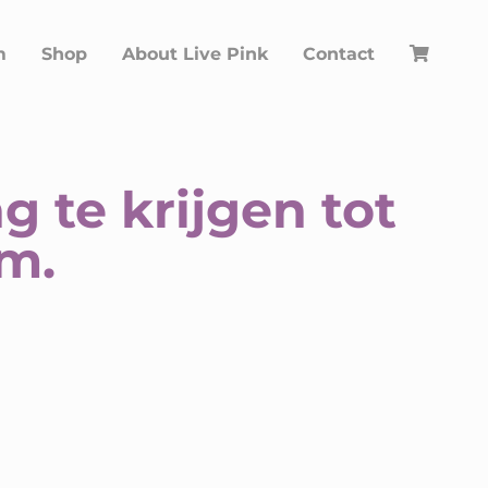
m
Shop
About Live Pink
Contact
 te krijgen tot
rm.