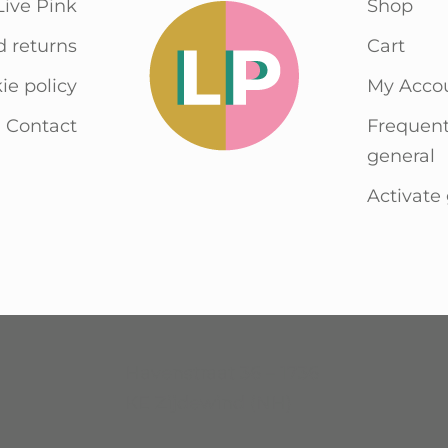
Live Pink
Shop
d returns
Cart
ie policy
My Acco
Contact
Frequent
general
Activate 
Havenstraat 36 – 1736
KE Zijdewind (NH)