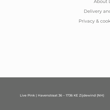
About 
Delivery an
Privacy & cook
Live Pink | Havenstraat 36 – 1736 KE Zijdewind (NH)