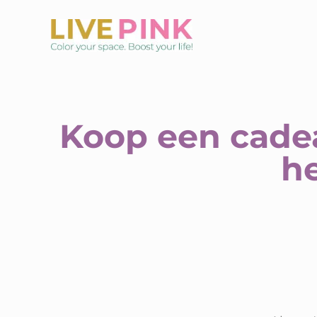
Skip
to
content
Koop een cadea
he