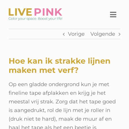
Ga
naar
Togg
inhoud
Navi
Vorige
Volgende
Home
Thuiswerkplek
Hoe kan ik strakke lijnen
Live Pink Platform
maken met verf?
SHOP
Op een gladde ondergrond kun je met
fineline tape afplakken en krijg je het
Over Live Pink
meestal vrij strak. Zorg dat het tape goed
is aangedrukt, rol de lijn met je roller in
Contact
(druk niet te hard), maak de muur af en
haal het tape als het een beetje is