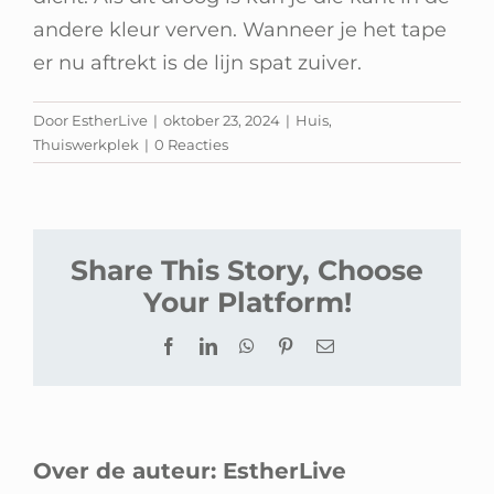
andere kleur verven. Wanneer je het tape
er nu aftrekt is de lijn spat zuiver.
Door
EstherLive
|
oktober 23, 2024
|
Huis
,
Thuiswerkplek
|
0 Reacties
Share This Story, Choose
Your Platform!
Facebook
LinkedIn
WhatsApp
Pinterest
E-
mail
Over de auteur:
EstherLive