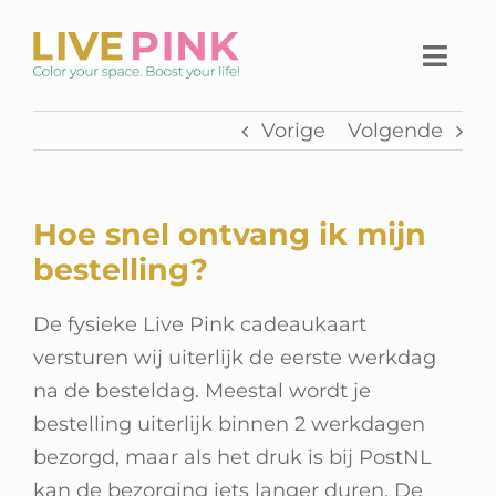
Ga
naar
Togg
inhoud
Navi
Vorige
Volgende
Home
Thuiswerkplek
Hoe snel ontvang ik mijn
Live Pink Platform
bestelling?
SHOP
De fysieke Live Pink cadeaukaart
versturen wij uiterlijk de eerste werkdag
Over Live Pink
na de besteldag. Meestal wordt je
bestelling uiterlijk binnen 2 werkdagen
Contact
bezorgd, maar als het druk is bij PostNL
kan de bezorging iets langer duren. De