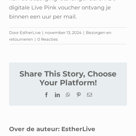
Winkelwagen
digitale Live Pink voucher ontvang je
binnen een uur per mail.
Door
EstherLive
|
november 13, 2024
|
Bezorgen en
retourneren
|
0 Reacties
Share This Story, Choose
Your Platform!
Facebook
LinkedIn
WhatsApp
Pinterest
E-
mail
Over de auteur:
EstherLive