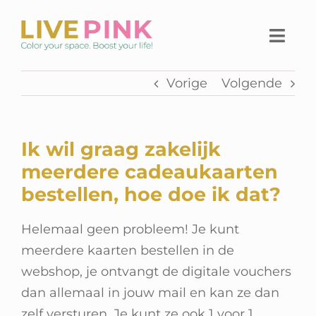
Ga
naar
Togg
inhoud
Navi
Vorige
Volgende
Home
Thuiswerkplek
Ik wil graag zakelijk
Live Pink Platform
meerdere cadeaukaarten
bestellen, hoe doe ik dat?
SHOP
Helemaal geen probleem! Je kunt
Over Live Pink
meerdere kaarten bestellen in de
webshop, je ontvangt de digitale vouchers
Contact
dan allemaal in jouw mail en kan ze dan
zelf versturen. Je kunt ze ook 1 voor 1