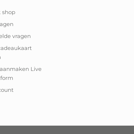
k shop
agen
elde vragen
cadeaukaart
n
 aanmaken Live
tform
count