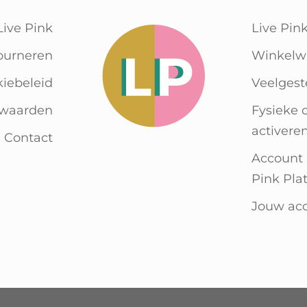
Live Pink
Live Pin
ourneren
Winkelw
kiebeleid
Veelgest
rwaarden
Fysieke 
activere
Contact
Account
Pink Pla
Jouw ac