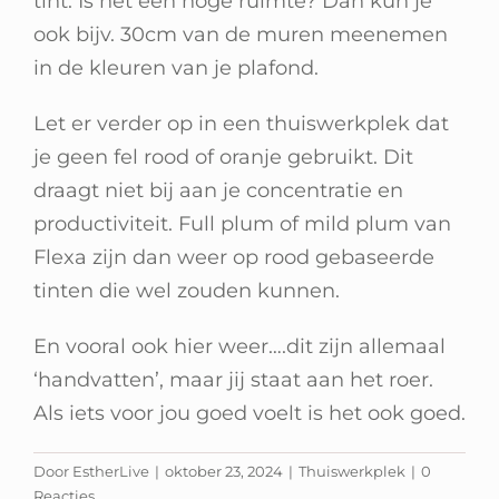
tint. Is het een hoge ruimte? Dan kun je
ook bijv. 30cm van de muren meenemen
in de kleuren van je plafond.
Let er verder op in een thuiswerkplek dat
je geen fel rood of oranje gebruikt. Dit
draagt niet bij aan je concentratie en
productiviteit. Full plum of mild plum van
Flexa zijn dan weer op rood gebaseerde
tinten die wel zouden kunnen.
En vooral ook hier weer….dit zijn allemaal
‘handvatten’, maar jij staat aan het roer.
Als iets voor jou goed voelt is het ook goed.
Door
EstherLive
|
oktober 23, 2024
|
Thuiswerkplek
|
0
Reacties