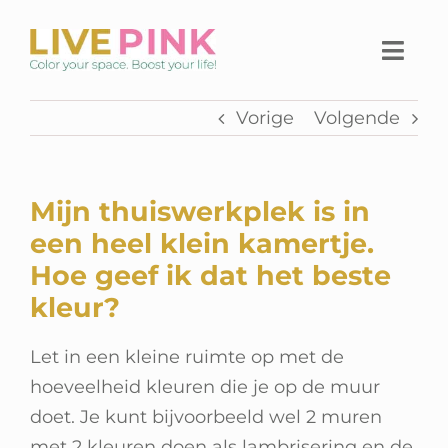
Ga
naar
Togg
inhoud
Navi
Vorige
Volgende
Home
Thuiswerkplek
Mijn thuiswerkplek is in
Live Pink Platform
een heel klein kamertje.
Hoe geef ik dat het beste
SHOP
kleur?
Over Live Pink
Let in een kleine ruimte op met de
hoeveelheid kleuren die je op de muur
Contact
doet. Je kunt bijvoorbeeld wel 2 muren
met 2 kleuren doen als lambrisering en de