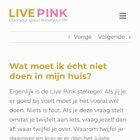
Ga
naar
Togg
inhoud
Navi
Vorige
Volgende
Home
Thuiswerkplek
Wat moet ik écht niet
Live Pink Platform
doen in mijn huis?
SHOP
Eigenlijk is de Live Pink stelregel: Als jij je
er goed bij voelt moet je het vooral wél
Over Live Pink
doen. Niets is fout. Als je deze vraag stelt
omdat je twijfelt aan iets, vraag jezelf dan
Contact
af: waar twijfel je over. Waarom twijfel je
daarover en kun je er dan het juiste