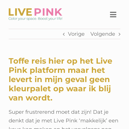
Ga
naar
Togg
inhoud
Navi
Vorige
Volgende
Home
Thuiswerkplek
Toffe reis hier op het Live
Live Pink Platform
Pink platform maar het
levert in mijn geval geen
SHOP
kleurpalet op waar ik blij
van wordt.
Over Live Pink
Super frustrerend moet dat zijn! Dat je
Contact
denkt dat je met Live Pink ‘makkelijk’ een