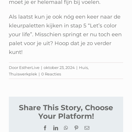
moet je er helemaal fijn bij voelen.
Als laatst kun je ook nóg een keer naar de
kleurpaletten kijken in stap 5 “Let’s color
your life”. Misschien springt er nu toch een
palet voor je uit? Hoop dat je zo verder
kunt!
Door
EstherLive
|
oktober 23, 2024
|
Huis
,
Thuiswerkplek
|
0 Reacties
Share This Story, Choose
Your Platform!
Facebook
LinkedIn
WhatsApp
Pinterest
E-