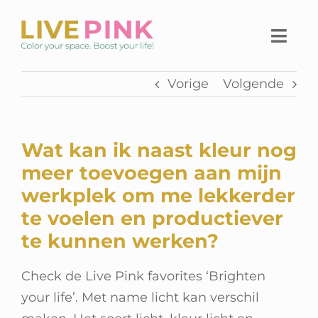
Ga
naar
Togg
inhoud
Navi
Vorige
Volgende
Home
Thuiswerkplek
Wat kan ik naast kleur nog
Live Pink Platform
meer toevoegen aan mijn
werkplek om me lekkerder
SHOP
te voelen en productiever
te kunnen werken?
Over Live Pink
Check de Live Pink favorites ‘Brighten
Contact
your life’. Met name licht kan verschil