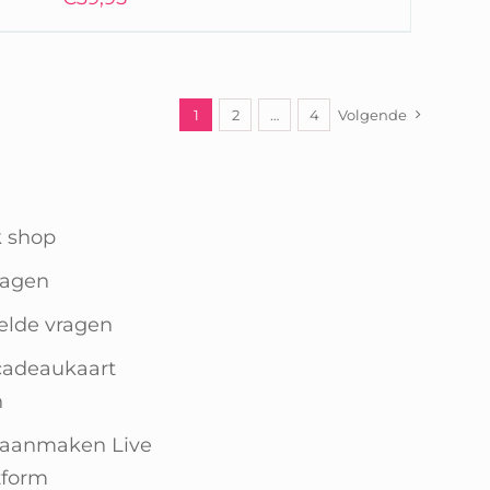
1
2
…
4
Volgende
k shop
agen
elde vragen
cadeaukaart
n
 aanmaken Live
tform