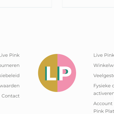
Live Pink
Live Pin
ourneren
Winkelw
kiebeleid
Veelgest
rwaarden
Fysieke 
activere
Contact
Account
Pink Pla