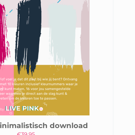
inimalistisch download
€
39,95