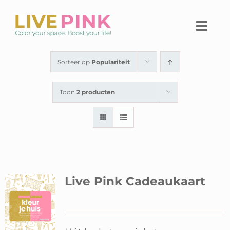
Ga
naar
Togg
inhoud
Navi
Home
Sorteer op
Populariteit
Thuiswerkplek
Toon
2 producten
Live Pink Platform
SHOP
Over Live Pink
Live Pink Cadeaukaart
Contact