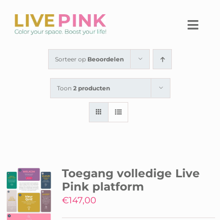
Ga
naar
Togg
inhoud
Navi
Home
Sorteer op
Beoordelen
Thuiswerkplek
Toon
2 producten
Live Pink Platform
SHOP
Over Live Pink
Toegang volledige Live
Pink platform
Contact
€
147,00